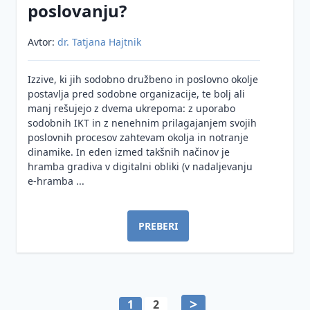
poslovanju?
Avtor:
dr. Tatjana Hajtnik
Izzive, ki jih sodobno družbeno in poslovno okolje
postavlja pred sodobne organizacije, te bolj ali
manj rešujejo z dvema ukrepoma: z uporabo
sodobnih IKT in z nenehnim prilagajanjem svojih
poslovnih procesov zahtevam okolja in notranje
dinamike. In eden izmed takšnih načinov je
hramba gradiva v digitalni obliki (v nadaljevanju
e-hramba ...
PREBERI
>
1
2