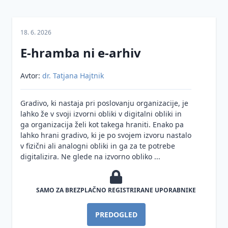
področjih
na
osebne,
zajem in
tajne in
Izločanje
e-
zaupne
18. 6. 2026
in
hrambo
podatke
uničevanje
do
E-hramba ni e-arhiv
gradiva
izvedbe
Varstvo
osebnih
Avtor:
dr. Tatjana Hajtnik
Arhivsko
Notranja
podatkov
gradivo
pravila
in
zasebnosti
Gradivo, ki nastaja pri poslovanju organizacije, je
Dolgoročna
Pravna
lahko že v svoji izvorni obliki v digitalni obliki in
hramba
veljavnost
Pooblaščene
ga organizacija želi kot takega hraniti. Enako pa
in dokazna
osebe za
lahko hrani gradivo, ki je po svojem izvoru nastalo
Priprava in
vrednost
varnost
v fizični ali analogni obliki in ga za te potrebe
prenos
gradiva v
osebnih
digitalizira. Ne glede na izvorno obliko ...
digitalnih
elektronski
podatkov
zapisov v
obliki
sisteme za
Smernice
SAMO ZA BREZPLAČNO REGISTRIRANE UPORABNIKE
Hramba
dolgoročno
za varstvo
gradiva v
hrambo
osebnih
računalniškem
PREDOGLED
podatkov
Varstvo
oblaku
in