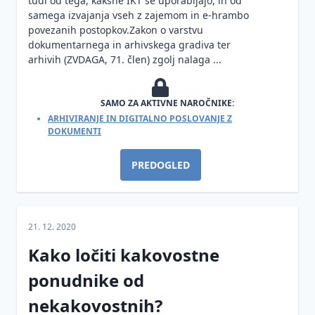
tudi od tega, kakšne IKT se uporabljajo, in od
Zahteve za
samega izvajanja vseh z zajemom in e-hrambo
zagotavljanje
povezanih postopkov.Zakon o varstvu
informacijske
dokumentarnega in arhivskega gradiva ter
varnosti pri
arhivih (ZVDAGA, 71. člen) zgolj nalaga ...
zajemu in e-
hrambi
SAMO ZA AKTIVNE NAROČNIKE:
Neprekinjeno
ARHIVIRANJE IN DIGITALNO POSLOVANJE Z
delovanje
DOKUMENTI
Varovanje
PREDOGLED
informacij v
organizacijah
Informacijska
varnost za
21. 12. 2020
računovodje
Kako ločiti kakovostne
in pisarniško
poslovanje
ponudnike od
Elektronska
nekakovostnih?
identifikacija