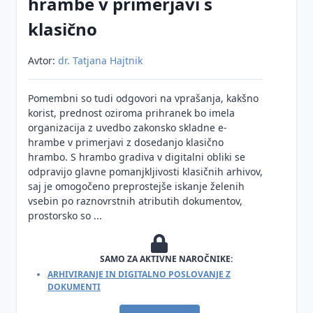
hrambe v primerjavi s
klasično
Avtor:
dr. Tatjana Hajtnik
Pomembni so tudi odgovori na vprašanja, kakšno
korist, prednost oziroma prihranek bo imela
organizacija z uvedbo zakonsko skladne e-
hrambe v primerjavi z dosedanjo klasično
hrambo. S hrambo gradiva v digitalni obliki se
odpravijo glavne pomanjkljivosti klasičnih arhivov,
saj je omogočeno preprostejše iskanje želenih
vsebin po raznovrstnih atributih dokumentov,
prostorsko so ...
SAMO ZA AKTIVNE NAROČNIKE:
ARHIVIRANJE IN DIGITALNO POSLOVANJE Z
DOKUMENTI