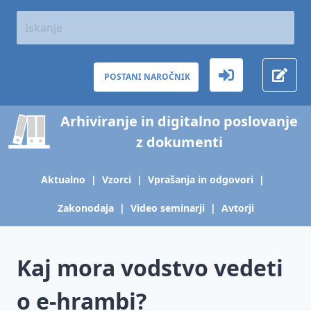
Aktualno
Predpisi
in
terminologija
POSTANI NAROČNIK
Upravljanje
O
gradiva
hrambi
Arhiviranje in digitalno poslovanje
gradiva
Zajem
Ustvarjalci
z dokumenti
in
Arhivska
arhivskega
e-
zakonodaja
gradiva
hramba
Aktualno
|
Vzorci
|
Vprašanja in odgovori
|
Varstvo
Pravila
tajnosti,
pisarniškega
Zajem in
Zakonodaja
|
Video seminarji
|
Avtorji
zasebnosti
poslovanja
pretvorba
in osebnih
gradiva v
Upravljanje
podatkov
digitalno
Kaj mora vodstvo vedeti
dokumentarnega
obliko
gradiva v
Zakonodaja,
posameznih
Od
o e-hrambi?
ki
panogah in
priprave
obravnava