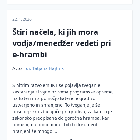
gradiva v
zasebnosti
Varovanje
dolgoročni
elektronskih
hrambi
Mnenja
22. 1. 2026
zapisov pred
Informacijskega
Notranja
izgubo, krajo,
Štiri načela, ki jih mora
pooblaščenca
organizacija,
namernim ali
vodja/menedžer vedeti pri
vloge in
nenamernim
Inšpekcijski
usposobljenost
spreminjanjem
nadzor na
e-hrambi
osebja
ali razkritjem
področju
varstva
Kaj
Avtor:
dr. Tatjana Hajtnik
osebnih
mora
podatkov
vodstvo
S hitrim razvojem IKT se pojavlja tveganje
vedeti o
zastaranja strojne oziroma programske opreme,
e-
na kateri in s pomočjo katere je gradivo
hrambi?
ustvarjeno in shranjeno. To tveganje je še
posebej skrb zbujajoče pri gradivu, za katero je
Obveznosti
zakonsko predpisana dolgoročna hramba, kar
ponudnikov
pomeni, da bodo morali biti ti dokumenti
opreme
hranjeni še mnogo ...
in
storitev