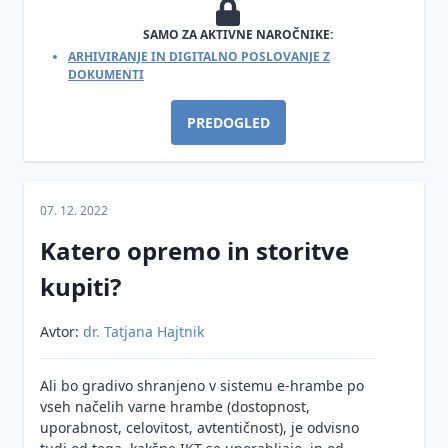
Informacijska
Registracija
SAMO ZA AKTIVNE NAROČNIKE:
varnost
ponudnika
ARHIVIRANJE IN DIGITALNO POSLOVANJE Z
DOKUMENTI
e-
opreme in
hrambe
storitev
in
PREDOGLED
Certifikacija
poslovanja
opreme in
Digitalizacija
storitev
Informacijska
poslovanja
varnost
07. 12. 2022
Zanimivosti
Informacijska
Splošno o
Katero opremo in storitve
varnosti pri
informacijski
Blockhain
delu od
kupiti?
varnosti
(veriga
doma
podatkovnih
Zakonodaja
Avtor:
dr. Tatjana Hajtnik
blokov)
in standardi
na področju
Razno
zagotavljanja
Ali bo gradivo shranjeno v sistemu e-hrambe po
informacijske
vseh načelih varne hrambe (dostopnost,
varnosti
uporabnost, celovitost, avtentičnost), je odvisno