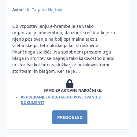
in storitve
Avtor:
dr. Tatjana Hajtnik
zaupanja
Upravljanje
Ob vzpostavljanju e-hrambe je za vsako
s tveganji
organizacijo pomembno, da izbere rešitev, ki je za
njeno poslovanje najbolj optimalna tako z
vsebinskega, tehnološkega kot stroškovno-
finančnega stališča. Na sodobnem prostem trgu
blaga in storitev se najdejo tako kakovostno blago
in storitve kot hitri zaslužkarji z nekakovostnimi
storitvami in blagom. Ker se je ...
SAMO ZA AKTIVNE NAROČNIKE:
ARHIVIRANJE IN DIGITALNO POSLOVANJE Z
DOKUMENTI
PREDOGLED