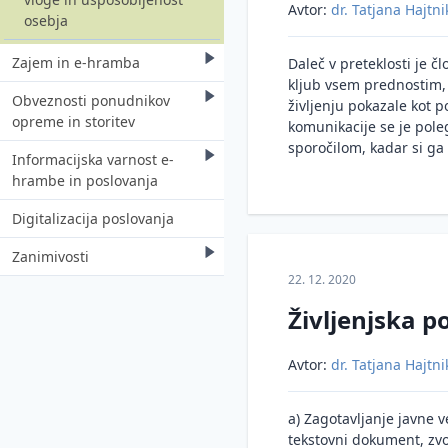
Avtor:
dr. Tatjana Hajtni
osebja
Zajem in e-hramba
Daleč v preteklosti je č
kljub vsem prednostim, k
Obveznosti ponudnikov
Zajem in pretvorba gradiva v
življenju pokazale kot 
opreme in storitev
digitalno obliko
komunikacije se je pole
sporočilom, kadar si ga 
Informacijska varnost e-
Od priprave na zajem in e-
Registracija ponudnika
hrambe in poslovanja
hrambo do izvedbe
opreme in storitev
Digitalizacija poslovanja
Notranja pravila
Certifikacija opreme in
Informacijska varnost
storitev
Zanimivosti
Pravna veljavnost in dokazna
Informacijska varnosti pri
Splošno o informacijski
vrednost gradiva v
delu od doma
22. 12. 2020
varnosti
Blockhain (veriga
elektronski obliki
Življenjska p
podatkovnih blokov)
Zakonodaja in standardi na
Hramba gradiva v
področju zagotavljanja
Razno
računalniškem oblaku
informacijske varnosti
Avtor:
dr. Tatjana Hajtni
Varovanje elektronskih
Zahteve za zagotavljanje
zapisov pred izgubo, krajo,
a) Zagotavljanje javne v
informacijske varnosti pri
namernim ali nenamernim
tekstovni dokument, zvo
zajemu in e-hrambi