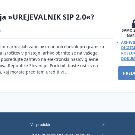
ja »UREJEVALNIK SIP 2.0«?
k
SAMO 
NAR
ARHIVI
alnih arhivskih zapisov in bi potrebovali programsko
DIGIT
a izročitev v pristojni arhiv: obrnite se na vašega
POSLOV
DOKUM
i posredujte zahtevo na elektronski naslov glavne
iva Republike Slovenije. Pridobili boste ustrezna
, kaj morate pred tem urediti vi ...
PRED
Vsi produkti
>