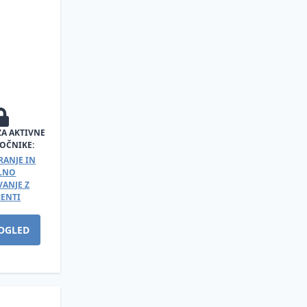
ZA AKTIVNE
OČNIKE:
RANJE IN
ALNO
ANJE Z
ENTI
OGLED