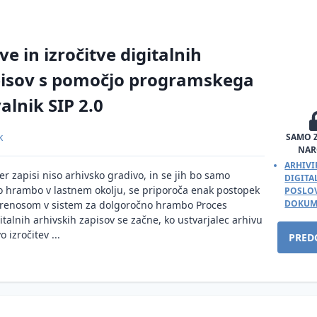
e in izročitve digitalnih
pisov s pomočjo programskega
alnik SIP 2.0
k
SAMO 
NAR
ARHIVI
r zapisi niso arhivsko gradivo, in se jih bo samo
DIGIT
o hrambo v lastnem okolju, se priporoča enak postopek
POSLOV
DOKUM
prenosom v sistem za dolgoročno hrambo Proces
gitalnih arhivskih zapisov se začne, ko ustvarjalec arhivu
 izročitev ...
PRED