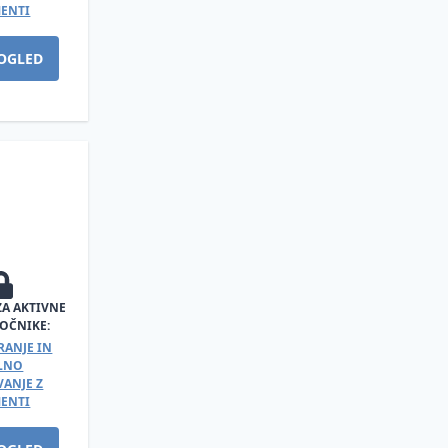
ENTI
OGLED
ZA AKTIVNE
OČNIKE:
RANJE IN
ALNO
ANJE Z
ENTI