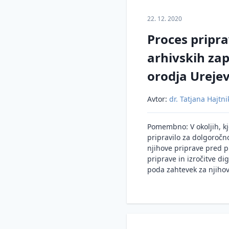
22. 12. 2020
Proces priprav
arhivskih za
orodja Urejev
Avtor:
dr. Tatjana Hajtni
Pomembno: V okoljih, kje
pripravilo za dolgoročn
njihove priprave pred 
priprave in izročitve di
poda zahtevek za njihovo