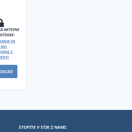
ZA AKTIVNE
OČNIKE:
RANJE IN
ALNO
ANJE Z
ENTI
OGLED
STOPITE V STIK Z NAMI: