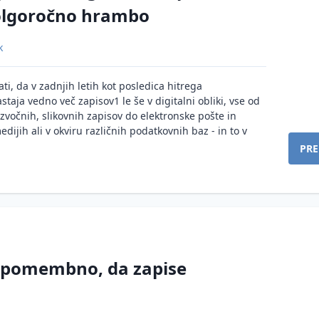
olgoročno hrambo
k
i, da v zadnjih letih kot posledica hitrega
taja vedno več zapisov1 le še v digitalni obliki, vse od
zvočnih, slikovnih zapisov do elektronske pošte in
ijih ali v okviru različnih podatkovnih baz - in to v
PRE
o pomembno, da zapise