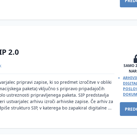
PRED
IP 2.0
k
SAMO 
NAR
ARHIVI
arjalec pripravi zapise, ki so predmet izročitve v obliki
DIGIT
acijskega paketa) vključno s pripravo pripadajočih
POSLOV
DOKUM
lo ustreznosti pripravljenega paketa. SIP predstavlja
eri ustvarjalec arhivu izroči arhivske zapise. Če arhiv za
piše strukturo SIP, v katerega bo zapakiral digitalne ...
PRED