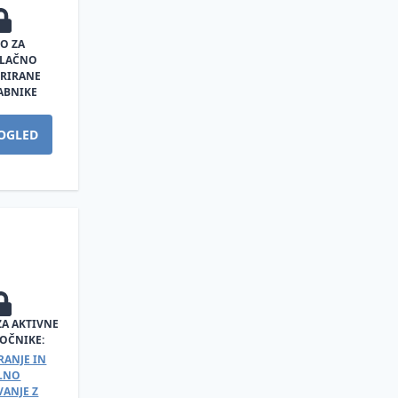
O ZA
PLAČNO
TRIRANE
ABNIKE
OGLED
ZA AKTIVNE
OČNIKE:
RANJE IN
ALNO
ANJE Z