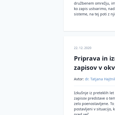
spreminjanjem ali razkritjem
družbenem omrežju, ima s
Neprekinjeno delovanje
ko zapis ustvarimo, nad
Kaj mora vodstvo vedeti o e-
sisteme, na tej poti z nji
hrambi?
Varovanje informacij v
organizacijah
Informacijska varnost za
računovodje in pisarniško
poslovanje
22. 12. 2020
Elektronska identifikacija in
Priprava in iz
storitve zaupanja
zapisov v okv
Upravljanje s tveganji
Avtor:
dr. Tatjana Hajtni
Izkušnje iz preteklih let
zapisov predstave o tem,
zelo poenostavljene. To 
postavljeni v situacijo, 
pred več ...