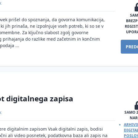
k
SAM
lovek prišel do spoznanja, da govorna komunikacija,
BREZ
i jih prinaša, ne izpolnjuje vseh potreb, ki so se v
REGIS
UPOR
pomembne. Za ključno slabost zgolj govorne
g prihajanja do razlike med začetnim in končnim
podaja ...
PRED
ot digitalnega zapisa
k
SAMO 
NAR
ARHIVI
ere digitalnim zapisom Vsak digitalni zapis, bodisi
DIGIT
čni ali video posnetek, podatkovna baza ali zapis na
POSLOV