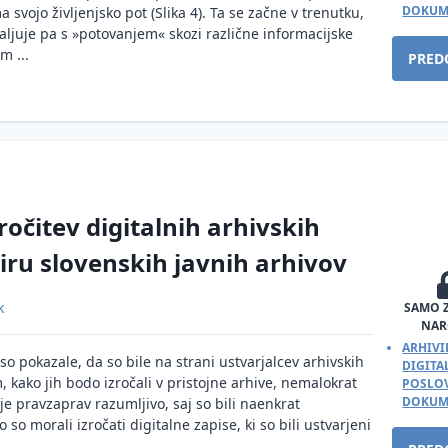
DOKUM
vojo življenjsko pot (Slika 4). Ta se začne v trenutku,
aljuje pa s »potovanjem« skozi različne informacijske
m ...
PRED
ročitev digitalnih arhivskih
iru slovenskih javnih arhivov
k
SAMO 
NAR
ARHIVI
 so pokazale, da so bile na strani ustvarjalcev arhivskih
DIGIT
 kako jih bodo izročali v pristojne arhive, nemalokrat
POSLOV
DOKUM
je pravzaprav razumljivo, saj so bili naenkrat
ko so morali izročati digitalne zapise, ki so bili ustvarjeni