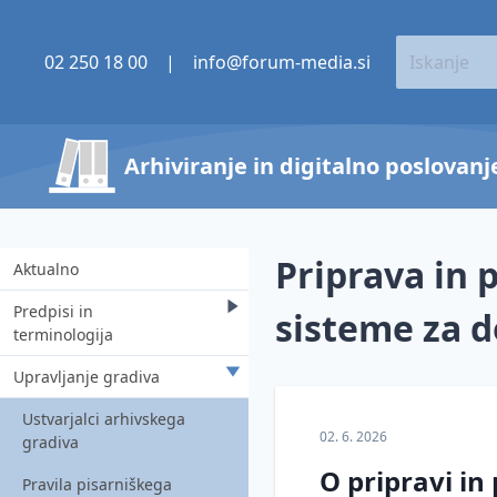
02 250 18 00
|
info@forum-media.si
Arhiviranje in digitalno poslovan
Priprava in 
Aktualno
Predpisi in
sisteme za 
terminologija
Upravljanje gradiva
O hrambi gradiva
Arhivska zakonodaja
Ustvarjalci arhivskega
02. 6. 2026
gradiva
Varstvo tajnosti, zasebnosti
O pripravi in
in osebnih podatkov
Pravila pisarniškega