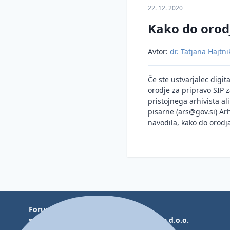
22. 12. 2020
Kako do orod
Avtor:
dr. Tatjana Hajtni
Če ste ustvarjalec digit
orodje za pripravo SIP z
pristojnega arhivista al
pisarne (ars@gov.si) Arh
navodila, kako do orodja
Forum Media,
strokovne informacije in izobraževanja d.o.o.