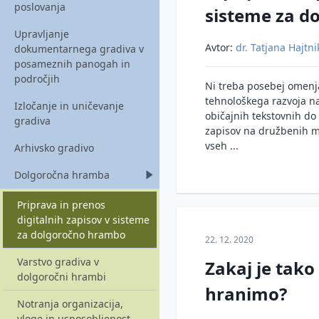
poslovanja
sisteme za d
Zakonodaja, ki obravnava
Upravljanje
osebne, tajne in zaupne
Avtor:
dr. Tatjana Hajtni
dokumentarnega gradiva v
podatke
posameznih panogah in
področjih
Varstvo osebnih podatkov
Ni treba posebej omenjat
in zasebnosti
tehnološkega razvoja nas
Izločanje in uničevanje
običajnih tekstovnih do 
gradiva
Pooblaščene osebe za
zapisov na družbenih med
varnost osebnih podatkov
vseh ...
Arhivsko gradivo
Smernice za varstvo
Dolgoročna hramba
osebnih podatkov in
zasebnosti
Priprava in prenos
Mnenja Informacijskega
digitalnih zapisov v sisteme
pooblaščenca
za dolgoročno hrambo
22. 12. 2020
Inšpekcijski nadzor na
Varstvo gradiva v
Zakaj je tak
področju varstva osebnih
dolgoročni hrambi
hranimo?
podatkov
Notranja organizacija,
vloge in usposobljenost