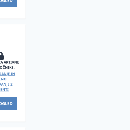
OGLED
ZA AKTIVNE
OČNIKE:
RANJE IN
ALNO
ANJE Z
ENTI
OGLED