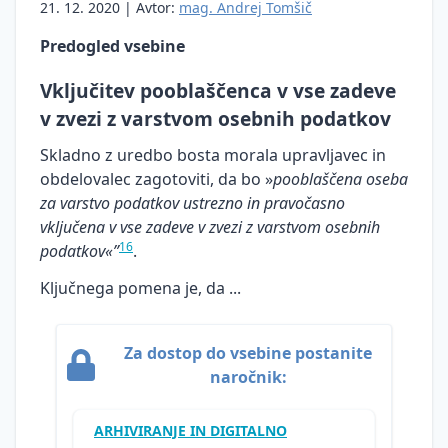
21. 12. 2020 | Avtor:
mag. Andrej Tomšič
osebne,
tajne in
Predogled vsebine
zaupne
podatke
Vključitev pooblaščenca v vse zadeve
v zvezi z varstvom osebnih podatkov
Varstvo
osebnih
Skladno z uredbo bosta morala upravljavec in
podatkov
obdelovalec zagotoviti, da bo »
pooblaščena oseba
in
za varstvo podatkov ustrezno in pravočasno
zasebnosti
vključena v vse zadeve v zvezi z varstvom osebnih
Pooblaščene
16
podatkov«”
.
osebe za
varnost
Ključnega pomena je, da ...
osebnih
podatkov
Za dostop do vsebine postanite
Smernice
naročnik:
za varstvo
osebnih
podatkov
ARHIVIRANJE IN DIGITALNO
in