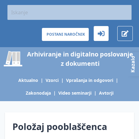
Aktualno
Predpisi
in
Kazalo
terminologija
POSTANI NAROČNIK
vsebine
O
Vključitev
hrambi
Arhiviranje in digitalno poslovanje
gradiva
pooblaščenca
Kazalo
z dokumenti
v
Arhivska
vse
zakonodaja
zadeve
Aktualno
|
Vzorci
|
Vprašanja in odgovori
|
Varstvo
v
tajnosti,
Zakonodaja
|
Video seminarji
|
Avtorji
zvezi
zasebnosti
z
in osebnih
varstvom
podatkov
osebnih
podatkov
Položaj pooblaščenca
Zakonodaja,
ki
obravnava