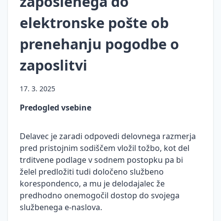
zaposlenega do
osebne,
elektronske pošte ob
tajne in
zaupne
prenehanju pogodbe o
podatke
Varstvo
zaposlitvi
osebnih
podatkov
17. 3. 2025
in
zasebnosti
Predogled vsebine
Pooblaščene
osebe za
Delavec je zaradi odpovedi delovnega razmerja
varnost
pred pristojnim sodiščem vložil tožbo, kot del
osebnih
trditvene podlage v sodnem postopku pa bi
podatkov
želel predložiti tudi določeno službeno
Smernice
korespondenco, a mu je delodajalec že
za varstvo
predhodno onemogočil dostop do svojega
osebnih
službenega e-naslova.
podatkov
in