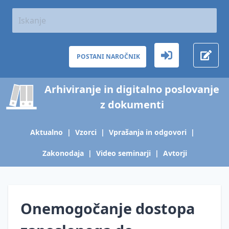
Aktualno
Predpisi
in
terminologija
POSTANI NAROČNIK
O
hrambi
Arhiviranje in digitalno poslovanje
gradiva
z dokumenti
Arhivska
zakonodaja
Aktualno
|
Vzorci
|
Vprašanja in odgovori
|
Varstvo
tajnosti,
Zakonodaja
|
Video seminarji
|
Avtorji
zasebnosti
in osebnih
podatkov
Onemogočanje dostopa
Zakonodaja,
ki
obravnava