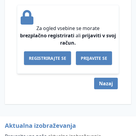
zasebnosti
Mnenja
Informacijskega
Za ogled vsebine se morate
pooblaščenca
brezplačno registrirati
ali
prijaviti v svoj
Inšpekcijski
račun.
nadzor na
področju
REGISTRIRAJTE SE
PRIJAVITE SE
varstva
osebnih
podatkov
Nazaj
Upravljanje
gradiva
Zajem
Ustvarjalci
in
arhivskega
e-
gradiva
hramba
Aktualna izobraževanja
Pravila
Obveznosti
pisarniškega
Zajem in